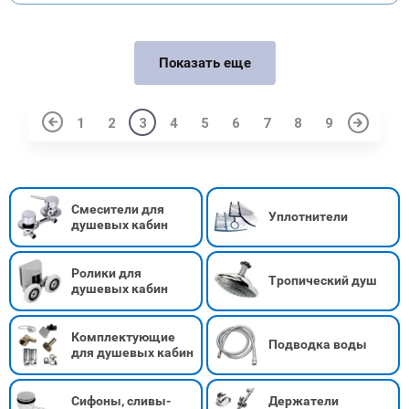
Показать еще
1
2
3
4
5
6
7
8
9
Смесители для
Уплотнители
душевых кабин
Ролики для
Тропический душ
душевых кабин
Комплектующие
Подводка воды
для душевых кабин
Сифоны, сливы-
Держатели