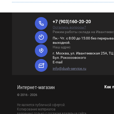
+7 (903)160-20-20
Остались вопросы?
Режим работы склада на Ивантеев
Пн.- Чт. с 8:00 до 15:00 без перерыва. 
выходной.
Наш адрес
г. Москва, ул. Ивантеевская 25А, ТЦ
Бул. Рокоссовского
E-mail
info@dush-service.ru
Интернет-магазин
Как 
© 2016 - 2026
Не является публичной офертой.
Копирование материалов
разрешено только с согласия владельца сайта.