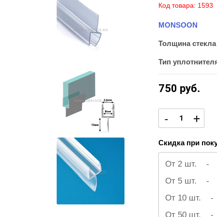
Код товара:
1593
MONSOON
Толщина стекла
Тип уплотнител
750
руб.
-
+
Скидка при поку
От 2 шт.
-
От 5 шт.
-
От 10 шт.
-
От 50 шт.
-